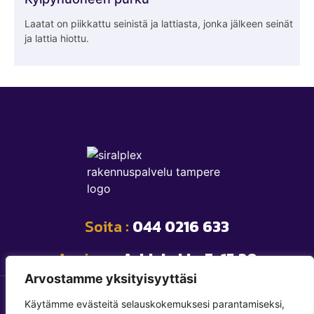
Laatat on piikkattu seinistä ja lattiasta, jonka jälkeen seinät
ja lattia hiottu.
Soita :
044 0216 633
Avoinna:
Arkisin klo 7-15.30
Arvostamme yksityisyyttäsi
Copyright © Siralplexpalvelut.fi 2025. Kaikki oikeudet
Käytämme evästeitä selauskokemuksesi parantamiseksi,